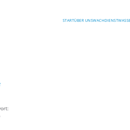
START
ÜBER UNS
WACHDIENST
WASS
e
ort:
e