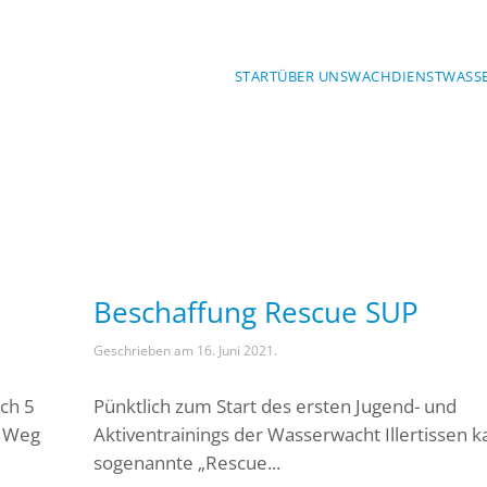
START
ÜBER UNS
WACHDIENST
WASS
h
Beschaffung Rescue SUP
Geschrieben am
16. Juni 2021
.
ch 5
Pünktlich zum Start des ersten Jugend- und
n Weg
Aktiventrainings der Wasserwacht Illertissen 
sogenannte „Rescue...